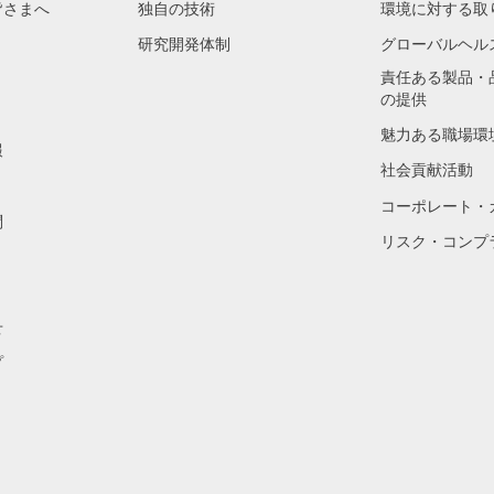
皆さまへ
独自の技術
環境に対する取
研究開発体制
グローバルヘル
責任ある製品・
の提供
魅力ある職場環
報
社会貢献活動
コーポレート・
問
リスク・コンプ
せ
プ