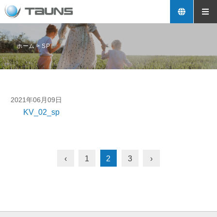
ホーム
>
SP
2021年06月09日
KV_02_sp
‹
1
2
3
›