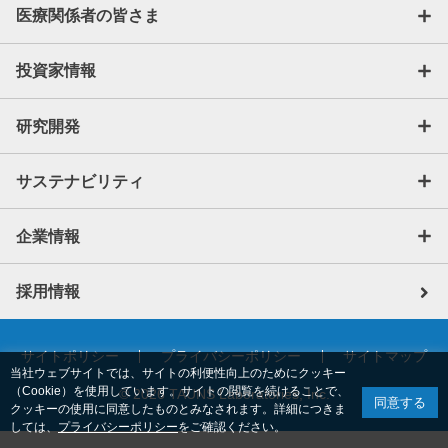
医療関係者の皆さま
投資家情報
研究開発
サステナビリティ
企業情報
採用情報
サイトポリシー
プライバシーポリシー
サイトマップ
当社ウェブサイトでは、サイトの利便性向上のためにクッキー
（Cookie）を使用しています。サイトの閲覧を続けることで、
© 2026 TAUNS Laboratories, Inc.
同意する
クッキーの使用に同意したものとみなされます。詳細につきま
しては、
プライバシーポリシー
をご確認ください。